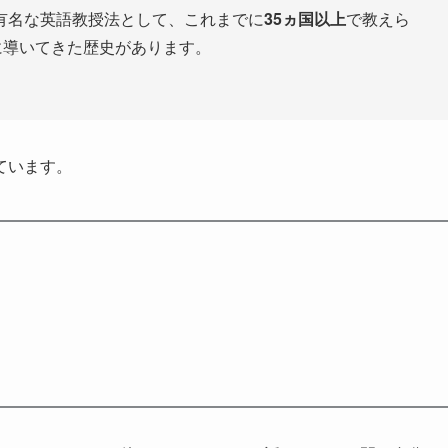
有名な英語教授法として、これまでに
35ヵ国以上
で教えら
に導いてきた歴史があります。
ています。