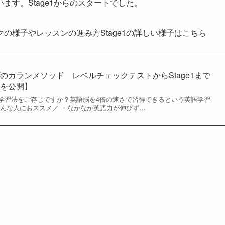
す。Stage1からのスタートでした。
の様子やレッスンの進み方Stage1の詳しい様子はこちら
のカランメソッド レベルチェックテストからStage1まで
用を公開】
学習法をご存じですか？英語脳を4倍の速さで習得できるという英語学習
こんな人におススメ／ ・なかなか英語力が伸びず…