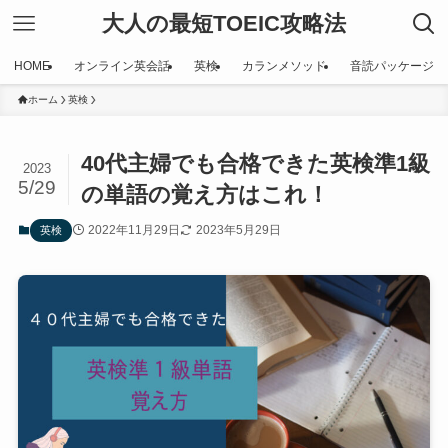
大人の最短TOEIC攻略法
HOME
オンライン英会話
英検
カランメソッド
音読パッケージ
ホーム
英検
40代主婦でも合格できた英検準1級
2023
5/29
の単語の覚え方はこれ！
2022年11月29日
2023年5月29日
英検