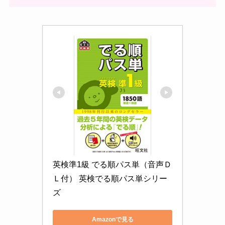
英検準1級 でる順パス単（音声Ｄ
Ｌ付） 英検でる順パス単シリー
ズ
Amazonで見る