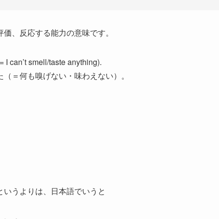
評価、反応する能力の意味です。
= I can’t smell/taste anything).
た（＝何も嗅げない・味わえない）。
というよりは、日本語でいうと