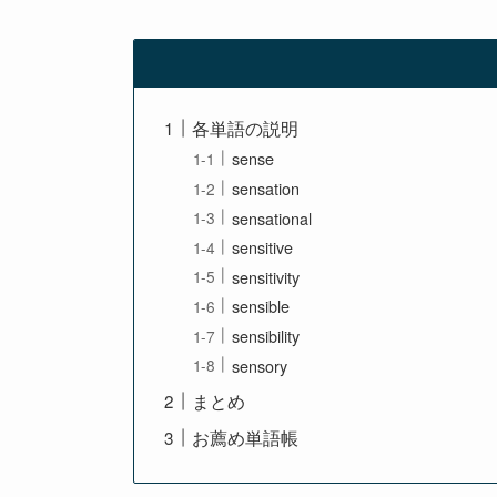
各単語の説明
sense
sensation
sensational
sensitive
sensitivity
sensible
sensibility
sensory
まとめ
お薦め単語帳